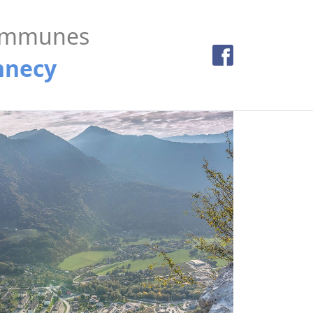
ommunes
nnecy