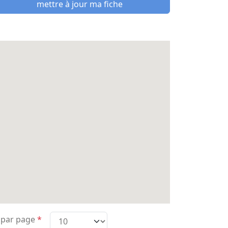
mettre à jour ma fiche
 par page
*